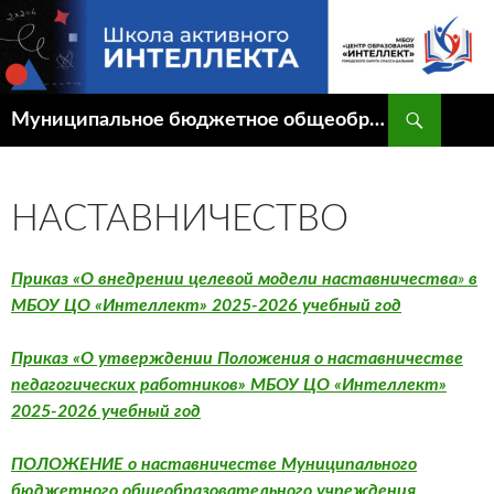
Перейти
к
содержимому
Поиск
Муниципальное бюджетное общеобразовательное учреждение "Центр образования "Интеллект" городского округа Спасск-Дальний
НАСТАВНИЧЕСТВО
Приказ «О внедрении целевой модели наставничества
»
в
МБОУ ЦО «Интеллект»
2025-2026 учебный год
Приказ «О утверждении Положения о наставничестве
педагогических работников» МБОУ ЦО «Интеллект»
2025-2026 учебный год
ПОЛОЖЕНИЕ
о наставничестве Муниципального
бюджетного общеобразовательного учреждения