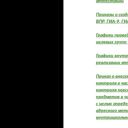
аттестации
Приказы о созд
ВПР, ГИА-9, ГИ
Графики прове
целевых групп 
Графики внутр
реализации ан
Приказ о внес
контроля в ча
контроля перс
предметов в ч
с целью опред
адресного мет
внутришкольно