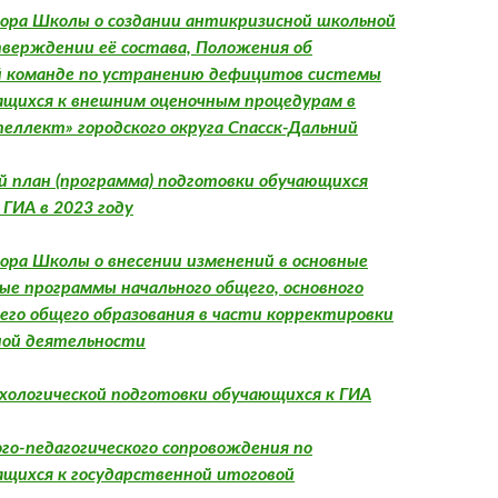
ора Школы о создании антикризисной школьной
тверждении её состава, Положения об
 команде по устранению дефицитов системы
ащихся к внешним оценочным процедурам в
ллект» городского округа Спасск-Дальний
 план (программа) подготовки обучающихся
ГИА в 2023 году
ора Школы о внесении изменений в основные
ые программы начального общего, основного
него общего образования в части корректировки
ной деятельности
хологической подготовки обучающихся к ГИА
ого-педагогического сопровождения по
ащихся к государственной итоговой