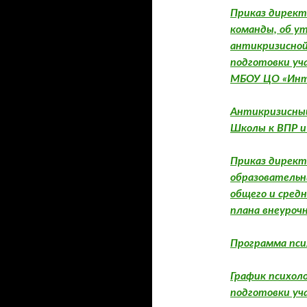
Приказ директ
команды, об у
антикризисной
подготовки уч
МБОУ ЦО «Инте
Антикризисный
Школы к ВПР и 
Приказ директ
образовательн
общего и сред
плана внеуроч
Программа пси
График психол
подготовки уч