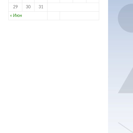
29
30
31
« Июн