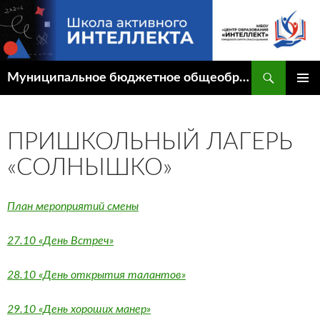
Перейти
к
содержимому
Поиск
Муниципальное бюджетное общеобразовательное учреждение "Центр образования "Интеллект" городского округа Спасск-Дальний
ОСНОВ
МЕНЮ
ПРИШКОЛЬНЫЙ ЛАГЕРЬ
«СОЛНЫШКО»
План мероприятий смены
27.10
«День Встреч»
28.10 «День открытия талантов»
29.10 «День хороших манер»