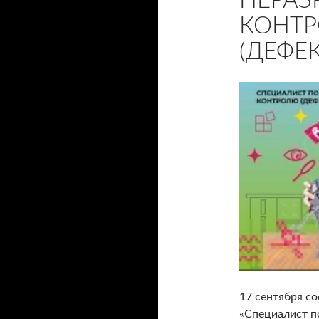
НЕРА
КОНТ
(ДЕФЕ
17 сентября с
«Специалист п