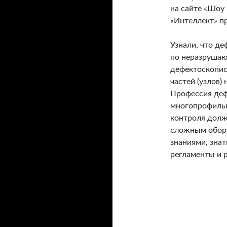
на сайте «Шоу
«Интеллект» п
Узнали, что д
по неразрушаю
дефектоскопис
частей (узлов)
Профессия деф
многопрофильн
контроля долж
сложным обор
знаниями, зна
регламенты и 