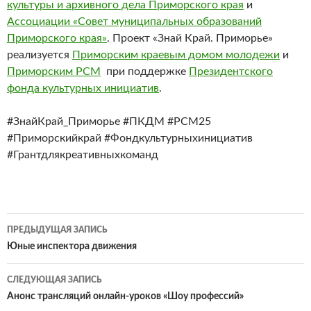
культуры и архивного дела Приморского края
и
Ассоциации «Совет муниципальных образований
Приморского края»
. Проект «Знай Край. Приморье»
реализуется
Приморским краевым домом молодежи
и
Приморским РСМ
при поддержке
Президентского
фонда культурных инициатив
.
#ЗнайКрай_Приморье #ПКДМ #РСМ25
#Приморскийкрай #Фондкультурныхинициатив
#Грантдлякреативныхкоманд
Навигация
ПРЕДЫДУЩАЯ ЗАПИСЬ
по
Юные инспектора движения
записям
СЛЕДУЮЩАЯ ЗАПИСЬ
Анонс трансляций онлайн-уроков «Шоу профессий»