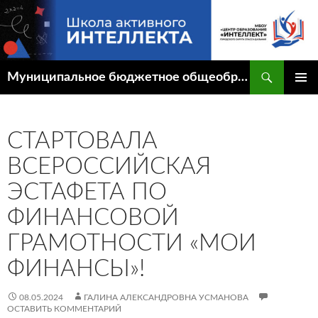
Перейти
к
содержимому
Поиск
Муниципальное бюджетное общеобразовательное учреждение "Центр образования "Интеллект" городского округа Спасск-Дальний
ОСНОВ
МЕНЮ
СТАРТОВАЛА
ВСЕРОССИЙСКАЯ
ЭСТАФЕТА ПО
ФИНАНСОВОЙ
ГРАМОТНОСТИ «МОИ
ФИНАНСЫ»!
08.05.2024
ГАЛИНА АЛЕКСАНДРОВНА УСМАНОВА
ОСТАВИТЬ КОММЕНТАРИЙ