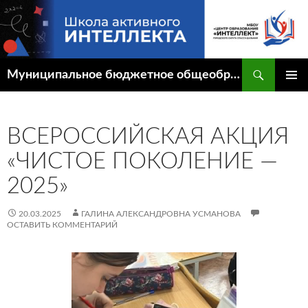
Перейти
к
содержимому
Поиск
Муниципальное бюджетное общеобразовательное учреждение "Центр образования "Интеллект" городского округа Спасск-Дальний
ОСНОВ
МЕНЮ
ВСЕРОССИЙСКАЯ АКЦИЯ
«ЧИСТОЕ ПОКОЛЕНИЕ —
2025»
20.03.2025
ГАЛИНА АЛЕКСАНДРОВНА УСМАНОВА
ОСТАВИТЬ КОММЕНТАРИЙ